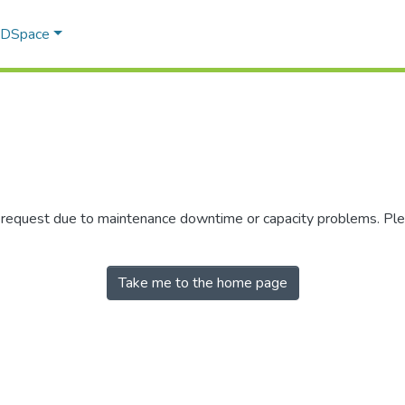
f DSpace
r request due to maintenance downtime or capacity problems. Plea
Take me to the home page