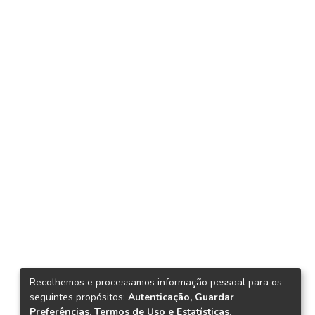
Recolhemos e processamos informação pessoal para os
seguintes propósitos:
Autenticação, Guardar
Preferências, Termos de Uso e Estatísticas
.